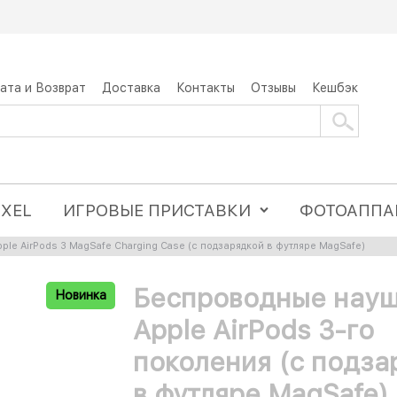
ата и Возврат
Доставка
Контакты
Отзывы
Кешбэк
IXEL
ИГРОВЫЕ ПРИСТАВКИ
ФОТОАППА
le AirPods 3 MagSafe Charging Case (с подзарядкой в футляре MagSafe)
Беспроводные нау
Новинка
Apple AirPods 3-го
поколения (с подза
в футляре MagSafe)