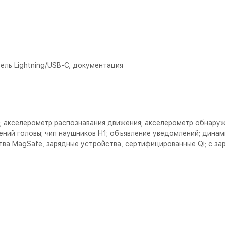
ель Lightning/USB‑С, документация
 акселерометр распознавания движения; акселерометр обнаруже
ий головы; чип наушников H1; объявление уведомлений; динами
тва MagSafe, зарядные устройства, сертифицированные Qi; с 