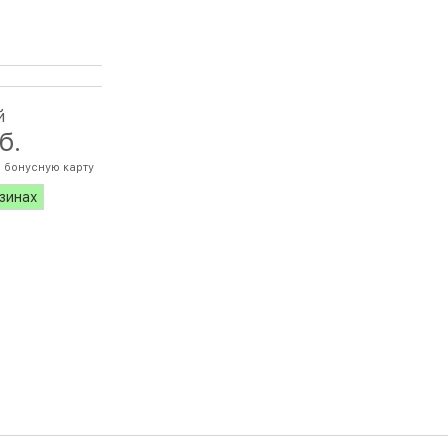
й
б.
а бонусную карту
азинах