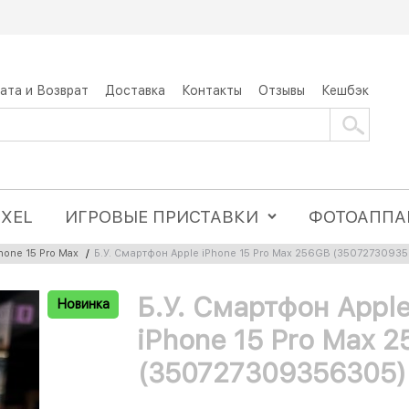
ата и Возврат
Доставка
Контакты
Отзывы
Кешбэк
IXEL
ИГРОВЫЕ ПРИСТАВКИ
ФОТОАППА
hone 15 Pro Max
/
Б.У. Смартфон Apple iPhone 15 Pro Max 256GB (3507273093
Б.У. Смартфон Appl
Новинка
iPhone 15 Pro Max 
(350727309356305)