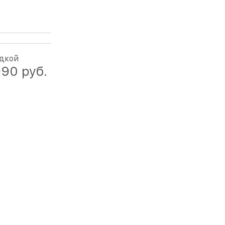
идкой
990
 руб.