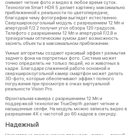
снимает четкие фото и видео в любое время суток.
Технология Smart HDR 5 делает картинку максимально
приближенной к реальности по цветопередаче,
благодаря чему фотографии выглядят естественно.
Сверхширокоугольный модуль с разрешением 12 Мп и
апертурой F/2.2 получил угол обзора 120 градусов.
Телефото с разрешением 12 Мп и апертурой F/2.8 и
трехкратным оптическим зумом дает возможность
заснять объекты в максимальном приближении.
Умные алгоритмы создают красивый эффект размытия
заднего фона на портретных фото. Система может
точно определять не только людей, но и животных в
кадре. Благодаря слаженной работе основной и
сверхширокоугольной камер смартфон может делать
3D-фото, которые обеспечивают эффект полного
погружения при просмотре в очках виртуальной
реальности Vision Pro.
Фронтальная камера с разрешением 12 Мп и
поддержкой технологии TrueDepth делает четкие и
насыщенные селфи. На модуль можно записать видео в
разрешении 4K с частотой до 60 кадров в секунду.
Надежный