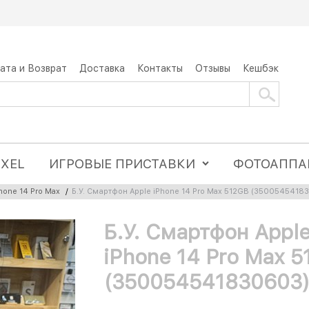
ата и Возврат
Доставка
Контакты
Отзывы
Кешбэк
IXEL
ИГРОВЫЕ ПРИСТАВКИ
ФОТОАППА
hone 14 Pro Max
/
Б.У. Смартфон Apple iPhone 14 Pro Max 512GB (3500545418
Б.У. Смартфон Appl
iPhone 14 Pro Max 
(350054541830603