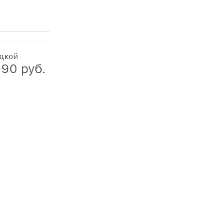
идкой
990
 руб.