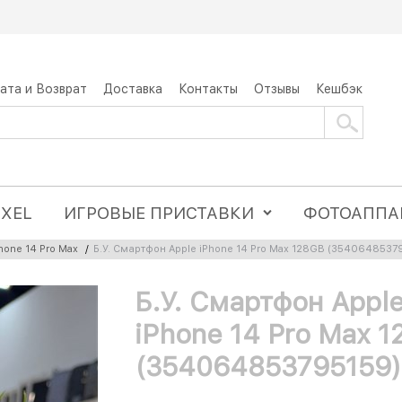
ата и Возврат
Доставка
Контакты
Отзывы
Кешбэк
IXEL
ИГРОВЫЕ ПРИСТАВКИ
ФОТОАППА
hone 14 Pro Max
/
Б.У. Смартфон Apple iPhone 14 Pro Max 128GB (3540648537
Б.У. Смартфон Appl
iPhone 14 Pro Max 
(354064853795159)