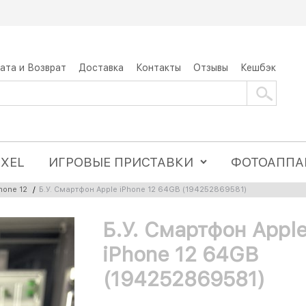
ата и Возврат
Доставка
Контакты
Отзывы
Кешбэк
IXEL
ИГРОВЫЕ ПРИСТАВКИ
ФОТОАППА
hone 12
/
Б.У. Смартфон Apple iPhone 12 64GB (194252869581)
Б.У. Смартфон Appl
iPhone 12 64GB
(194252869581)