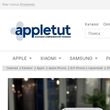
Ваш город:
Владимир
Каталог
Опл
APPLE
XIAOMI
SAMSUNG
P
Главная
/
Каталог
/
Apple
/
Apple iPhone
/
Б/У iPhone с гарантией
/
iP