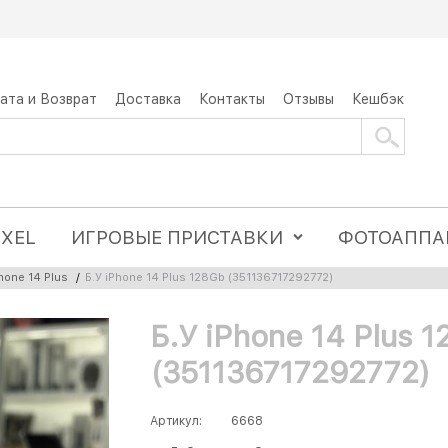
ата и Возврат
Доставка
Контакты
Отзывы
Кешбэк
IXEL
ИГРОВЫЕ ПРИСТАВКИ
ФОТОАППА
hone 14 Plus
/
Б.У iPhone 14 Plus 128Gb (351136717292772)
Б.У iPhone 14 Plus 
(351136717292772)
Артикул:
6668