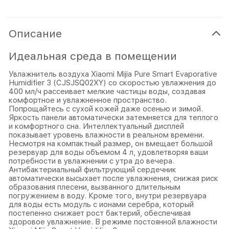
Описание
Идеальная среда в помещении
Увлажнитель воздуха Xiaomi Mijia Pure Smart Evaporative
Humidifier 3 (CJSJSQ02XY) со скоростью увлажнения до
400 мл/ч рассеивает мелкие частицы воды, создавая
комфортное и увлажненное пространство.
Попрощайтесь с сухой кожей даже осенью и зимой.
Яркость панели автоматически затемняется для теплого
и комфортного сна. Интеллектуальный дисплей
показывает уровень влажности в реальном времени.
Несмотря на компактный размер, он вмещает большой
резервуар для воды объемом 4 л, удовлетворяя ваши
потребности в увлажнении с утра до вечера.
Антибактериальный фильтрующий сердечник
автоматически высыхает после увлажнения, снижая риск
образования плесени, вызванного длительным
погружением в воду. Кроме того, внутри резервуара
для воды есть модуль с ионами серебра, который
постепенно снижает рост бактерий, обеспечивая
здоровое увлажнение. В режиме постоянной влажности