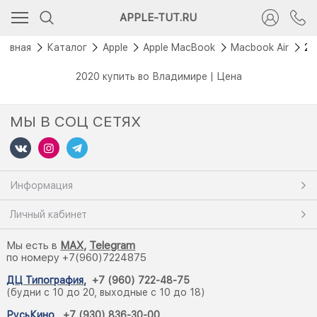
APPLE-TUT.RU
лавная
Каталог
Apple
Apple MacBook
Macbook Air
20
2020 купить во Владимире | Цена
МЫ В СОЦ СЕТЯХ
Информация
Личный кабинет
Мы есть в
M
AX,
Telegram
по номеру +7(960)7224875
ДЦ Типография
,
+7 (960) 722-48-75
(будни с 10 до 20, выходные с 10 до 18)
РусьКино
,
+7 (930) 836-30-00