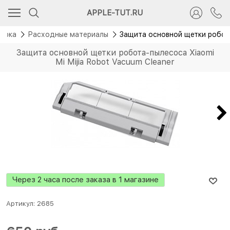
APPLE-TUT.RU
борка
Расходные материалы
Защита основной щетки робота
Защита основной щетки робота-пылесоса Xiaomi
Mi Mijia Robot Vacuum Cleaner
Через 2 часа после заказа в 1 магазине
Артикул:
2685