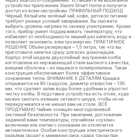
через Bluetooth-соединение. Установите на мобильное
устройство приложение Xiaomi Smart Home и получите
доступ ко всем настройкам. ПРАВИЛЬНЫЙ ПОДХОД
Чёрный, белый или зелёный чай, кофе, детское питание
требуют разных условий заваривания. Вы сможете
выбрать уровень нагрева по своему усмотрению. Кроме
того, прибор умеет поддерживать температуру, что
избавляет от необходимости лишний раз кипятить воду и
позволяет экономить электроэнергию. ПРАКТИЧНОЕ
РЕШЕНИЕ Объём резервуара – 1,5 литра, так что вы
приготовите напитки сразу для всех домочадцев.
Корпус этой модели двухслойный: внутренняя колба
изготовлена из нержавеющей стали высокого качества,
внешняя оболочка – из пищевого полипропилена. Такая
конструкция обеспечивает более эффективное
сохранение тепла. ВНИМАНИЕ К ДЕТАЛЯМ Крышка
открывается на 80 градусов, диаметр отверстия – 130
мм, что сделает залив воды более удобным и упростит
чистку колбы. В подставке устройства есть отсек, куда
можно смотать излишек сетевого шнура, чтобы он не
перекручивался и не мешал вам на столе. ВСЁ
ПРОДУМАНО Чайник оснащён многоуровневой
системой безопасности. При закипании, достижении
заданной вами температуры, случайном «сухом»
включении или снятии с основания он отключится
автоматически. Особая конструкция электрического
разъёма сводит к минимуму риск удара током при