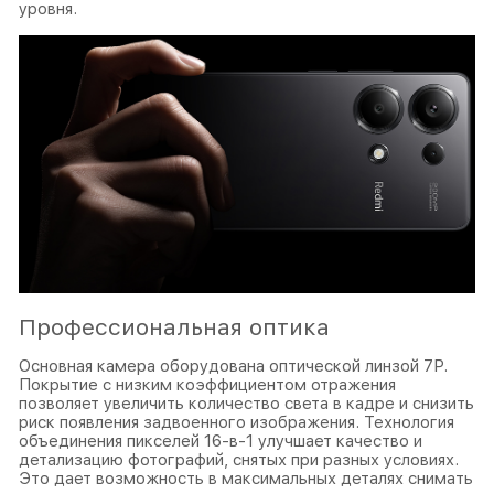
уровня.
Профессиональная оптика
Основная камера оборудована оптической линзой 7P.
Покрытие с низким коэффициентом отражения
позволяет увеличить количество света в кадре и снизить
риск появления задвоенного изображения. Технология
объединения пикселей 16-в-1 улучшает качество и
детализацию фотографий, снятых при разных условиях.
Это дает возможность в максимальных деталях снимать