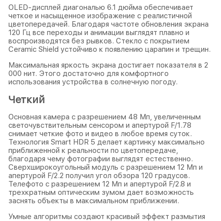
OLED-дисплей диагональю 6.1 дюйма обеспечивает
четкое и насыщенное изображение с реалистичной
цветопередачей. Благодаря частоте обновления экрана
120 Гц все переходы и анимации выглядят плавно и
воспроизводятся без рывков. Стекло с покрытием
Ceramic Shield устойчиво к появлению царапин и трещин.
Максимальная яркость экрана достигает показателя в 2
000 нит. Этого достаточно для комфортного
использования устройства в солнечную погоду.
Четкий
Основная камера с разрешением 48 Мп, увеличенным
светочувствительным сенсором и апертурой F/1.78
снимает четкие фото и видео в любое время суток.
Технология Smart HDR 5 делает картинку максимально
приближенной к реальности по цветопередаче,
благодаря чему фотографии выглядят естественно.
Сверхширокоугольный модуль с разрешением 12 Мп и
апертурой F/2.2 получил угол обзора 120 градусов.
Телефото с разрешением 12 Мп и апертурой F/2.8 и
трехкратным оптическим зумом дает возможность
заснять объекты в максимальном приближении.
Умные алгоритмы создают красивый эффект размытия