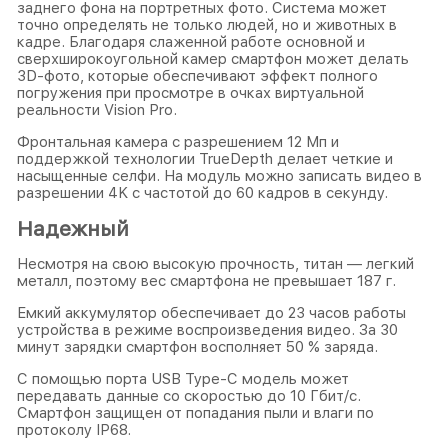
заднего фона на портретных фото. Система может
точно определять не только людей, но и животных в
кадре. Благодаря слаженной работе основной и
сверхширокоугольной камер смартфон может делать
3D-фото, которые обеспечивают эффект полного
погружения при просмотре в очках виртуальной
реальности Vision Pro.
Фронтальная камера с разрешением 12 Мп и
поддержкой технологии TrueDepth делает четкие и
насыщенные селфи. На модуль можно записать видео в
разрешении 4K с частотой до 60 кадров в секунду.
Надежный
Несмотря на свою высокую прочность, титан — легкий
металл, поэтому вес смартфона не превышает 187 г.
Емкий аккумулятор обеспечивает до 23 часов работы
устройства в режиме воспроизведения видео. За 30
минут зарядки смартфон восполняет 50 % заряда.
С помощью порта USB Type-C модель может
передавать данные со скоростью до 10 Гбит/с.
Смартфон защищен от попадания пыли и влаги по
протоколу IP68.