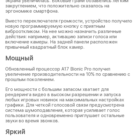
экрана увеличилась. Боковые грани обзавелись легким
закруглением, что положительно сказалось на
эргономике смартфона.
Вместо переключателя громкости, устройство получило
новую программируемую кнопку с приятным
виброоткликом. На нее можно назначить различные
действия: например, активацию записи голоса или
включение камеры. На задней панели расположен
привычный квадратный блок камер.
Мощный
Обновленный процессор A17 Bionic Pro получил
увеличение производительности на 10% по сравнению с
прошлым поколением.
Его мощности с большим запасом хватает для
рендеринга видео в высоком разрешении и запуска
любых игровых новинок на максимальных настройках
графики. Для четкой голосовой связи предусмотрена
система шумоподавления, которая усиливает голос
пользователя и одновременно приглушает остальные
звуки во время звонков.
Яркий