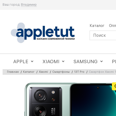
Ваш город:
Владимир
Каталог
Опл
APPLE
XIAOMI
SAMSUNG
P
Главная
/
Каталог
/
Xiaomi
/
Смартфоны
/
13T Pro
/
Смартфон Xiaomi 1