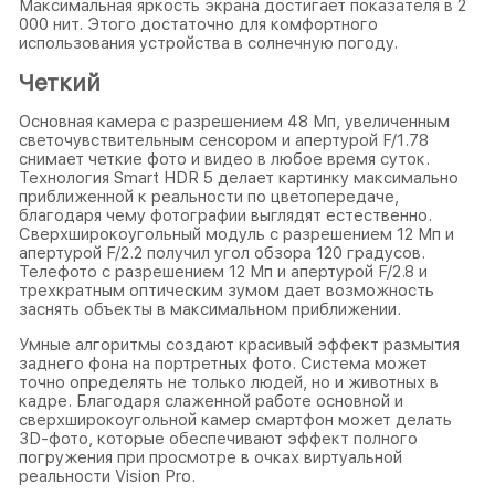
Максимальная яркость экрана достигает показателя в 2
000 нит. Этого достаточно для комфортного
использования устройства в солнечную погоду.
Четкий
Основная камера с разрешением 48 Мп, увеличенным
светочувствительным сенсором и апертурой F/1.78
снимает четкие фото и видео в любое время суток.
Технология Smart HDR 5 делает картинку максимально
приближенной к реальности по цветопередаче,
благодаря чему фотографии выглядят естественно.
Сверхширокоугольный модуль с разрешением 12 Мп и
апертурой F/2.2 получил угол обзора 120 градусов.
Телефото с разрешением 12 Мп и апертурой F/2.8 и
трехкратным оптическим зумом дает возможность
заснять объекты в максимальном приближении.
Умные алгоритмы создают красивый эффект размытия
заднего фона на портретных фото. Система может
точно определять не только людей, но и животных в
кадре. Благодаря слаженной работе основной и
сверхширокоугольной камер смартфон может делать
3D-фото, которые обеспечивают эффект полного
погружения при просмотре в очках виртуальной
реальности Vision Pro.