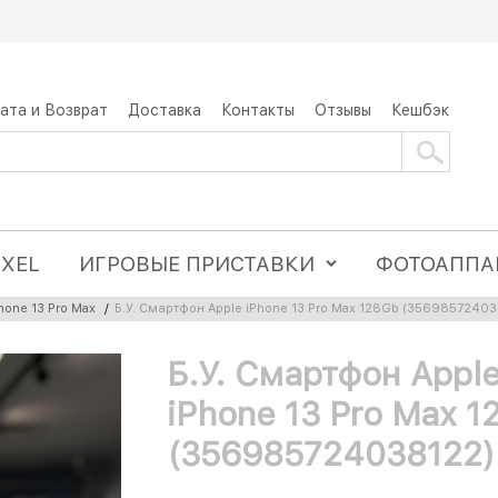
ата и Возврат
Доставка
Контакты
Отзывы
Кешбэк
IXEL
ИГРОВЫЕ ПРИСТАВКИ
ФОТОАППА
hone 13 Pro Max
/
Б.У. Смартфон Apple iPhone 13 Pro Max 128Gb (35698572403
Б.У. Смартфон Appl
iPhone 13 Pro Max 
(356985724038122)